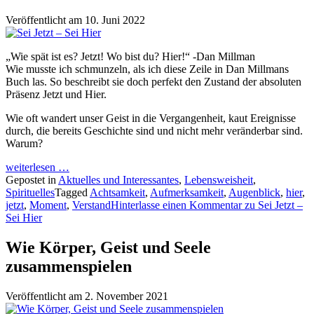
Veröffentlicht am
10. Juni 2022
„Wie spät ist es? Jetzt! Wo bist du? Hier!“ -Dan Millman
Wie musste ich schmunzeln, als ich diese Zeile in Dan Millmans
Buch las. So beschreibt sie doch perfekt den Zustand der absoluten
Präsenz Jetzt und Hier.
Wie oft wandert unser Geist in die Vergangenheit, kaut Ereignisse
durch, die bereits Geschichte sind und nicht mehr veränderbar sind.
Warum?
weiterlesen …
Gepostet in
Aktuelles und Interessantes
,
Lebensweisheit
,
Spirituelles
Tagged
Achtsamkeit
,
Aufmerksamkeit
,
Augenblick
,
hier
,
jetzt
,
Moment
,
Verstand
Hinterlasse einen Kommentar
zu Sei Jetzt –
Sei Hier
Wie Körper, Geist und Seele
zusammenspielen
Veröffentlicht am
2. November 2021