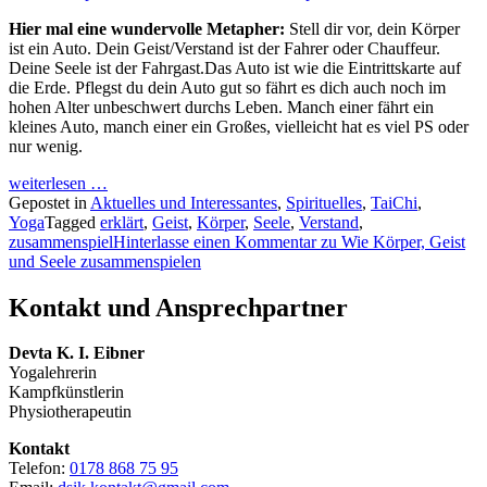
Hier mal eine wundervolle Metapher:
Stell dir vor, dein Körper
ist ein Auto. Dein Geist/Verstand ist der Fahrer oder Chauffeur.
Deine Seele ist der Fahrgast.
Das Auto ist wie die Eintrittskarte auf
die Erde. Pflegst du dein Auto gut so fährt es dich auch noch im
hohen Alter unbeschwert durchs Leben. Manch einer fährt ein
kleines Auto, manch einer ein Großes, vielleicht hat es viel PS oder
nur wenig.
weiterlesen …
Gepostet in
Aktuelles und Interessantes
,
Spirituelles
,
TaiChi
,
Yoga
Tagged
erklärt
,
Geist
,
Körper
,
Seele
,
Verstand
,
zusammenspiel
Hinterlasse einen Kommentar
zu Wie Körper, Geist
und Seele zusammenspielen
Kontakt und Ansprechpartner
Devta K. I. Eibner
Yogalehrerin
Kampfkünstlerin
Physiotherapeutin
Kontakt
Telefon:
0178 868 75 95